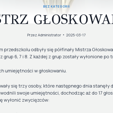
BEZ KATEGORII
STRZ GŁOSKOWA
Przez
Administrator
2025-03-17
m przedszkolu odbyły się półfinały Mistrza Głoskowa
z grup 6, 7 i 8. Z każdej z grup zostały wyłonione po 
ch umiejętności w głoskowaniu.
kowały się trzy osoby, które następnego dnia stanęły
udowodnili swoje umiejętności, dochodząc aż do 17 gł
ię wyłonić zwycięzców: