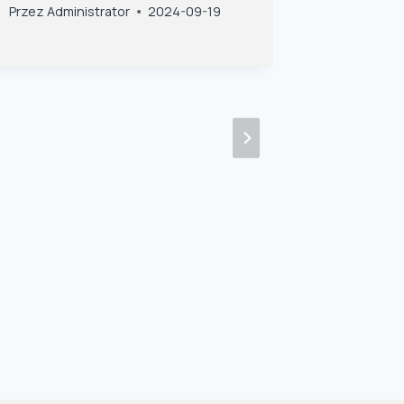
ZAJĘC
Przez
Administrator
2024-09-19
Przez
Admi