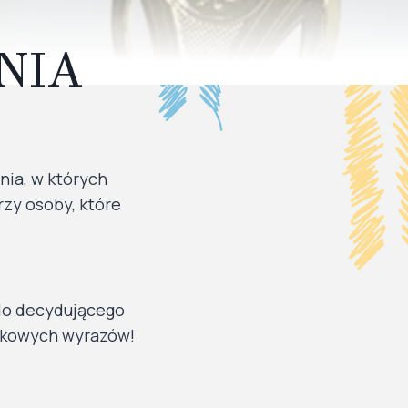
NIA
nia, w których
trzy osoby, które
 do decydującego
oskowych wyrazów!