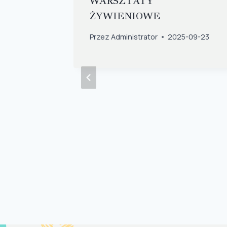
NTÓW
WARSZTATY
ŻYWIENIOWE
-05-15
Przez
Administrator
2025-09-23