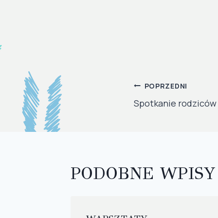
NAWIGAC
POPRZEDNI
Spotkanie rodziców
WPISU
PODOBNE WPISY