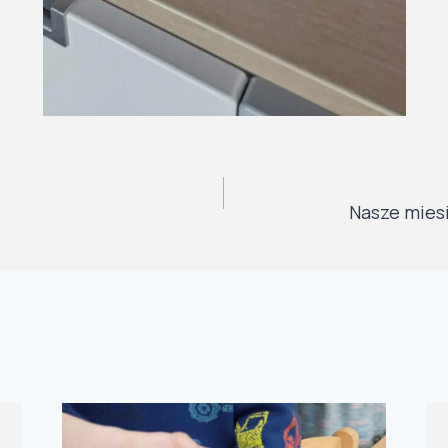
JA
Nasze mies