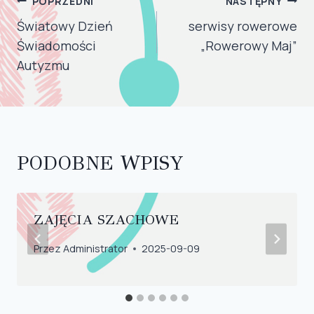
NAWIGACJA
POPRZEDNI
NASTĘPNY
WPISU
Światowy Dzień
serwisy rowerowe
Świadomości
„Rowerowy Maj”
Autyzmu
PODOBNE WPISY
ZAJĘCIA SZACHOWE
Przez
Administrator
2025-09-09