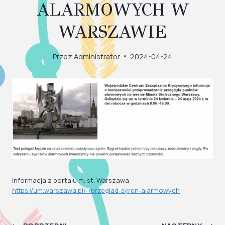
ALARMOWYCH W
WARSZAWIE
Przez
Administrator
2024-04-24
Informacja z portalu m. st. Warszawa:
https://um.warszawa.pl/-/przeglad-syren-alarmowych