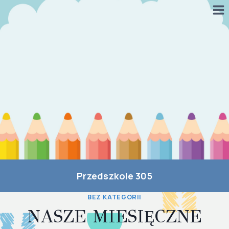
Przejdź
do
treści
Przedszkole 305
BEZ KATEGORII
NASZE MIESIĘCZNE