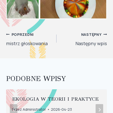
NAWIGACJA
POPRZEDNI
NASTĘPNY
WPISU
mistrz głoskowania
Następny wpis
PODOBNE WPISY
EKOLOGIA W TEORII I PRAKTYCE
Przez
Administrator
2026-04-23