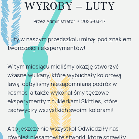
WYROBY – LUTY
Przez
Administrator
2025-03-17
Luty w naszym przedszkolu minął pod znakiem
twórczości i eksperymentów!
W tym miesiącu mieliśmy okazję stworzyć
własne wulkany, które wybuchały kolorową
lawą, odbyliśmy niezapomnianą podróż w
kosmos, a także wykonaliśmy tęczowe
eksperymenty z cukierkami Skittles, które
zachwyciły wszystkich swoimi kolorami!
A to jeszcze nie wszystko! Odwiedziły nas
również niesamowite stworki, które sprawiły,