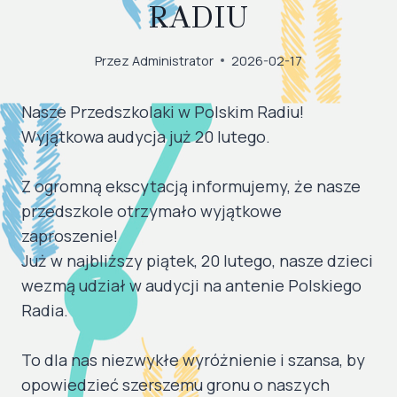
RADIU
Przez
Administrator
2026-02-17
Nasze Przedszkolaki w Polskim Radiu!
Wyjątkowa audycja już 20 lutego.
​Z ogromną ekscytacją informujemy, że nasze
przedszkole otrzymało wyjątkowe
zaproszenie!
Już w najbliższy piątek, 20 lutego, nasze dzieci
wezmą udział w audycji na antenie Polskiego
Radia.
To dla nas niezwykłe wyróżnienie i szansa, by
opowiedzieć szerszemu gronu o naszych