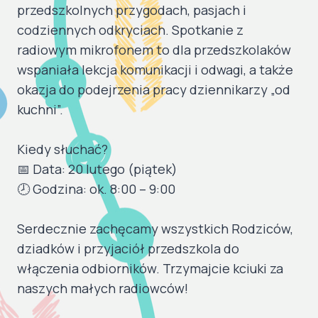
przedszkolnych przygodach, pasjach i
codziennych odkryciach. Spotkanie z
radiowym mikrofonem to dla przedszkolaków
wspaniała lekcja komunikacji i odwagi, a także
okazja do podejrzenia pracy dziennikarzy „od
kuchni”.
​Kiedy słuchać?
📅 Data: 20 lutego (piątek)
🕗 Godzina: ok. 8:00 – 9:00
Serdecznie zachęcamy wszystkich Rodziców,
dziadków i przyjaciół przedszkola do
włączenia odbiorników. Trzymajcie kciuki za
naszych małych radiowców!