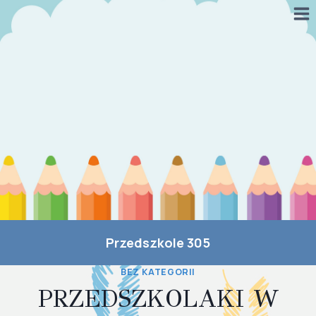
Przejdź
do
treści
Przedszkole 305
BEZ KATEGORII
PRZEDSZKOLAKI W