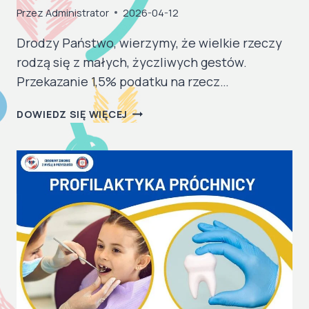
Przez
Administrator
2026-04-12
Drodzy Państwo, wierzymy, że wielkie rzeczy
rodzą się z małych, życzliwych gestów.
Przekazanie 1,5% podatku na rzecz…
PODZIEL
DOWIEDZ SIĘ WIĘCEJ
SIĘ
ŻYCZLIWOŚCIĄ
–
PRZEKAŻ
1,5%
PODATKU.