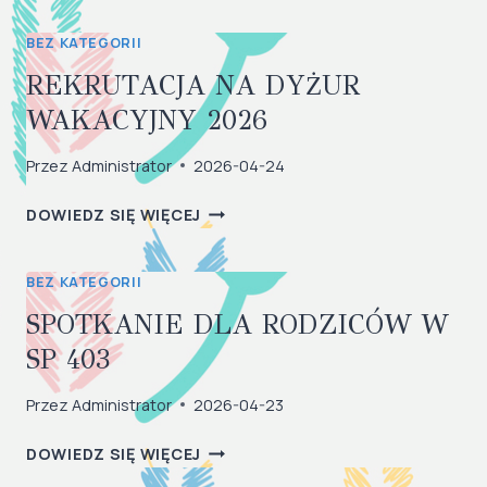
DO
BEZ KATEGORII
UCHA
REKRUTACJA NA DYŻUR
WAKACYJNY 2026
Przez
Administrator
2026-04-24
REKRUTACJA
DOWIEDZ SIĘ WIĘCEJ
NA
DYŻUR
BEZ KATEGORII
WAKACYJNY
2026
SPOTKANIE DLA RODZICÓW W
SP 403
Przez
Administrator
2026-04-23
SPOTKANIE
DOWIEDZ SIĘ WIĘCEJ
DLA