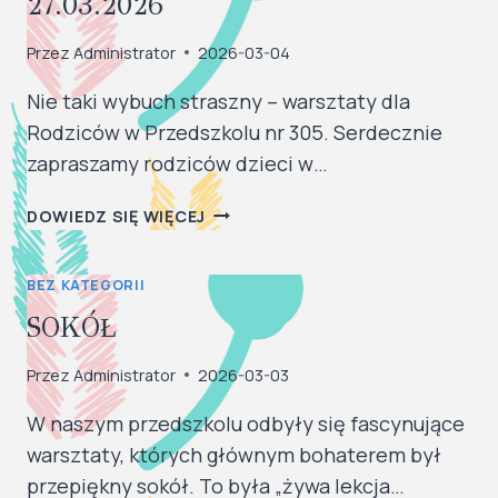
27.03.2026
Przez
Administrator
2026-03-04
​Nie taki wybuch straszny – warsztaty dla
Rodziców w Przedszkolu nr 305. ​Serdecznie
zapraszamy rodziców dzieci w…
WARSZTATY
DOWIEDZ SIĘ WIĘCEJ
DLA
RODZICÓW-
BEZ KATEGORII
27.03.2026
SOKÓŁ
Przez
Administrator
2026-03-03
W naszym przedszkolu odbyły się fascynujące
warsztaty, których głównym bohaterem był
przepiękny sokół. To była „żywa lekcja…