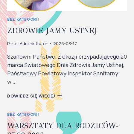
BEZ KATEGORII
ZDROWIE JAMY USTNEJ
Przez
Administrator
2026-03-17
Szanowni Państwo, Z okazji przypadającego 20
marca Światowego Dnia Zdrowia Jamy Ustnej,
Państwowy Powiatowy Inspektor Sanitarny
w…
ZDROWIE
DOWIEDZ SIĘ WIĘCEJ
JAMY
USTNEJ
BEZ KATEGORII
WARSZTATY DLA RODZICÓW-