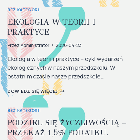
RODZICÓW
BEZ KATEGORII
W
SP
EKOLOGIA W TEORII I
403
PRAKTYCE
Przez
Administrator
2026-04-23
Ekologia w teorii i praktyce – cykl wydarzeń
ekologicznych w naszym przedszkolu. W
ostatnim czasie nasze przedszkole…
EKOLOGIA
DOWIEDZ SIĘ WIĘCEJ
W
TEORII
BEZ KATEGORII
I
PRAKTYCE
PODZIEL SIĘ ŻYCZLIWOŚCIĄ –
PRZEKAŻ 1,5% PODATKU.