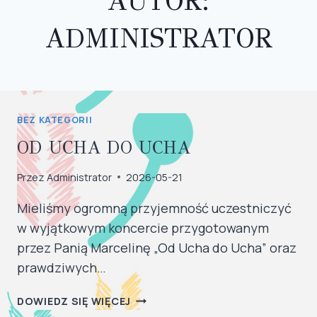
AUTOR:
ADMINISTRATOR
BEZ KATEGORII
OD UCHA DO UCHA
Przez
Administrator
2026-05-21
Mieliśmy ogromną przyjemność uczestniczyć
w wyjątkowym koncercie przygotowanym
przez Panią Marcelinę „Od Ucha do Ucha” oraz
prawdziwych…
OD
DOWIEDZ SIĘ WIĘCEJ
UCHA