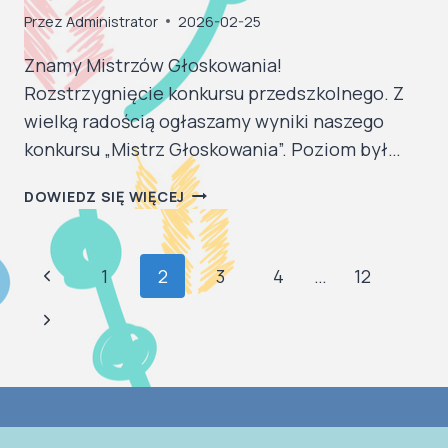
Przez
Administrator
2026-02-25
Znamy Mistrzów Głoskowania!
Rozstrzygnięcie konkursu przedszkolnego. ​Z
wielką radością ogłaszamy wyniki naszego
konkursu „Mistrz Głoskowania”. Poziom był…
MISTRZ
DOWIEDZ SIĘ WIĘCEJ
GŁOSKOWANIA
!
NAWIGACJA
Poprzednia
1
2
3
4
…
12
STRONY
strona
Następna
strona