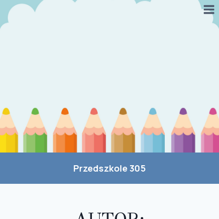
Przejdź
do
treści
Przedszkole 305