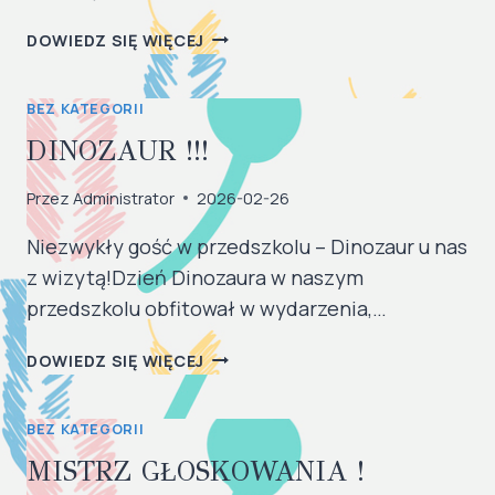
SOKÓŁ
DOWIEDZ SIĘ WIĘCEJ
BEZ KATEGORII
DINOZAUR !!!
Przez
Administrator
2026-02-26
Niezwykły gość w przedszkolu – Dinozaur u nas
z wizytą!​Dzień Dinozaura w naszym
przedszkolu obfitował w wydarzenia,…
DINOZAUR
DOWIEDZ SIĘ WIĘCEJ
!!!
BEZ KATEGORII
MISTRZ GŁOSKOWANIA !