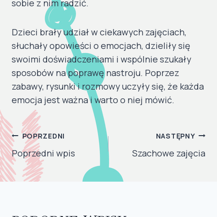
sobie z nim radzić.
Dzieci brały udział w ciekawych zajęciach,
słuchały opowieści o emocjach, dzieliły się
swoimi doświadczeniami i wspólnie szukały
sposobów na poprawę nastroju. Poprzez
zabawy, rysunki i rozmowy uczyły się, że każda
emocja jest ważna i warto o niej mówić.
NAWIGACJA
POPRZEDNI
NASTĘPNY
WPISU
Poprzedni wpis
Szachowe zajęcia