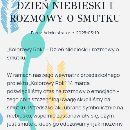
DZIEŃ NIEBIESKI I
ROZMOWY O SMUTKU
Przez
Administrator
2025-03-19
„Kolorowy Rok” – Dzień Niebieski i rozmowy o
smutku
W ramach naszego wewnątrz przedszkolnego
projektu „Kolorowy Rok”, 14 marca
poświęciliśmy czas na rozmowy o emocjach –
tego dnia szczególną uwagę skupiliśmy na
smutku. Przedszkolaki, ubrane symbolicznie na
niebiesko, wspólnie zastanawiały się, czym
jest smutek, kiedy go odczuwamy i jak możemy