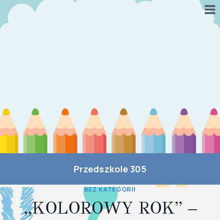
Przejdź
do
treści
Przedszkole 305
BEZ KATEGORII
„KOLOROWY ROK” –