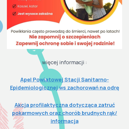
więcej informacji :
Apel Powiatowej Stacji Sanitarno-
Epidemiologicznej ws zachorowań na odrę
Akcja profilaktyczna dotycząca zatruć
pokarmowych oraz chorób brudnych rąk/
informacja