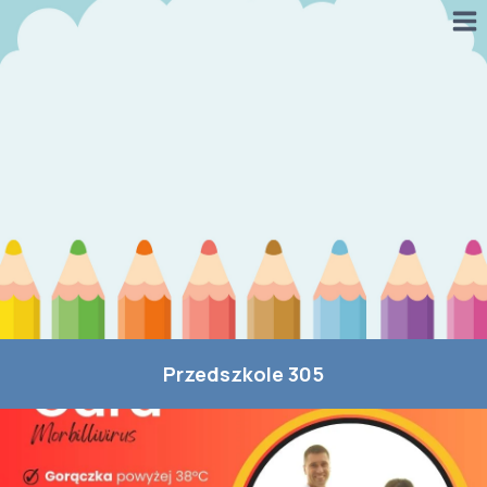
Przejdź
do
treści
Przedszkole 305