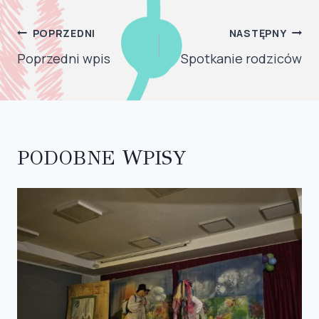
NAWIGACJA
POPRZEDNI
NASTĘPNY
WPISU
Poprzedni wpis
Spotkanie rodziców
PODOBNE WPISY