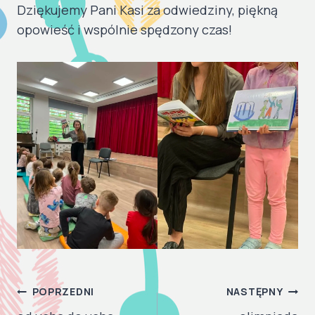
Dziękujemy Pani Kasi za odwiedziny, piękną
opowieść i wspólnie spędzony czas!
NAWIGACJA
POPRZEDNI
NASTĘPNY