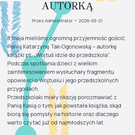
AUTORKĄ
Przez
Administrator
2026-05-21
8 maja mieliśmy ogromną przyjemność gościć
Panią Katarzynę Tak-Ogonowską – autorkę
książki pt. „Wojtuś idzie do przedszkola”.
Podczas spotkania dzieci z wielkim
zainteresowaniem wysłuchały fragmentu
opowieści o Wojtusiu i jego przedszkolnych
przygodach.
Przedszkolaki miały okazję porozmawiać z
Panią Kasią o tym, jak powstała książka, skąd
biorą się pomysły na historie oraz dlaczego
warto czytać już od najmłodszych lat.