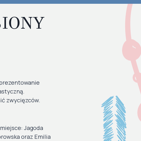
BIONY
zaprezentowanie
astyczną.
nić zwycięzców.
 miejsce: Jagoda
orowska oraz Emilia