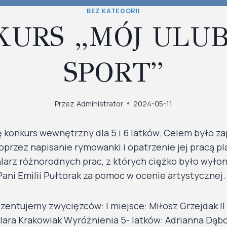
BEZ KATEGORII
URS „MÓJ ULU
SPORT”
Przez
Administrator
2024-05-11
ę konkurs wewnętrzny dla 5 i 6 latków. Celem było 
oprzez napisanie rymowanki i opatrzenie jej pracą pl
arz różnorodnych prac, z których ciężko było wyło
ani Emilii Pułtorak za pomoc w ocenie artystycznej.
zentujemy zwycięzców: I miejsce: Miłosz Grzejdak II
 Klara Krakowiak Wyróżnienia 5- latków: Adrianna Dąb