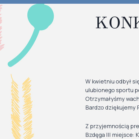
KONK
W kwietniu odbył si
ulubionego sportu p
Otrzymałyśmy wachl
Bardzo dziękujemy P
Z przyjemnością pre
Bzdęga III miejsce: