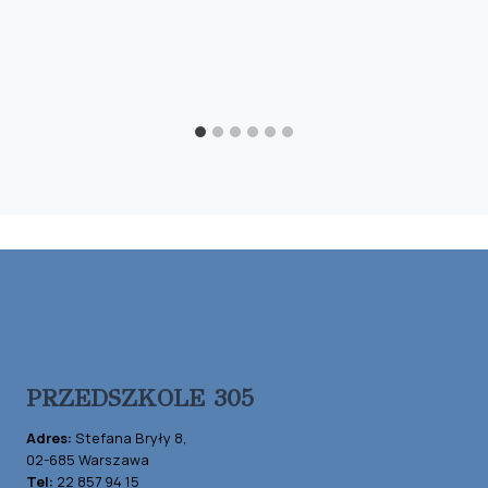
PRZEDSZKOLE 305
Adres:
Stefana Bryły 8,
02-685 Warszawa
Tel:
22 857 94 15