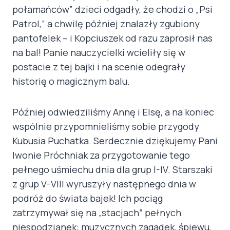
połamańców” dzieci odgadły, że chodzi o „Psi
Patrol,” a chwilę później znalazły zgubiony
pantofelek – i Kopciuszek od razu zaprosił nas
na bal! Panie nauczycielki wcieliły się w
postacie z tej bajki i na scenie odegrały
historię o magicznym balu.
Później odwiedziliśmy Annę i Elsę, a na koniec
wspólnie przypomnieliśmy sobie przygody
Kubusia Puchatka. Serdecznie dziękujemy Pani
Iwonie Próchniak za przygotowanie tego
pełnego uśmiechu dnia dla grup I-IV. Starszaki
z grup V-VIII wyruszyły następnego dnia w
podróż do świata bajek! Ich pociąg
zatrzymywał się na „stacjach” pełnych
niespodzianek: muzycznych zagadek, śpiewu,