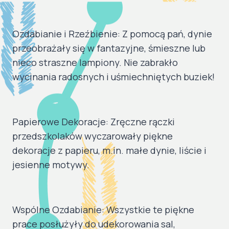
Ozdabianie i Rzeźbienie: Z pomocą pań, dynie
przeobrażały się w fantazyjne, śmieszne lub
nieco straszne lampiony. Nie zabrakło
wycinania radosnych i uśmiechniętych buziek!
Papierowe Dekoracje: Zręczne rączki
przedszkolaków wyczarowały piękne
dekoracje z papieru, m.in. małe dynie, liście i
jesienne motywy.
Wspólne Ozdabianie: Wszystkie te piękne
prace posłużyły do udekorowania sal,