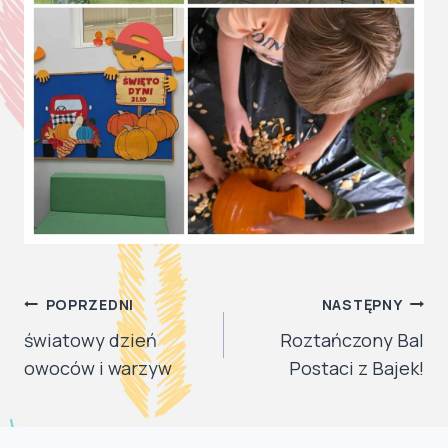
NAWIGACJA
POPRZEDNI
NASTĘPNY
WPISU
światowy dzień
Roztańczony Bal
owoców i warzyw
Postaci z Bajek!