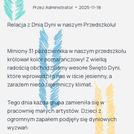
Przez
Administrator
2025-11-18
Relacja z Dnia Dyni w naszym Przedszkolu!
​Miniony 31 października w naszym przedszkolu
królował kolor pomarańczowy! Z wielką
radością obchodziliśmy wesołe Święto Dyni,
które wprowadziło nas w iście jesienny, a
zarazem nieco tajemniczy klimat.
​Tego dnia każda grupa zamieniła się w
pracownię małych artystów. Dzieci z
ogromnym zapałem podjęły się dyniowych
wyzwań: