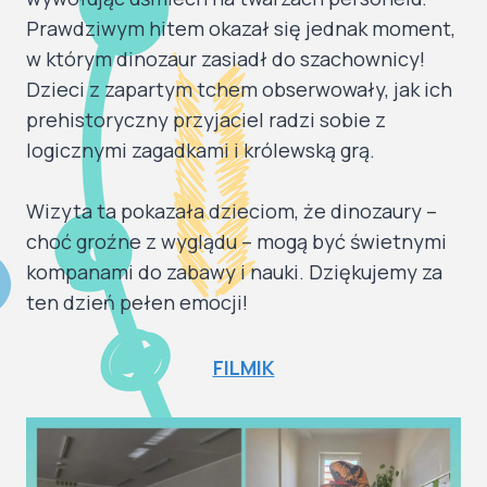
Prawdziwym hitem okazał się jednak moment,
w którym dinozaur zasiadł do szachownicy!
Dzieci z zapartym tchem obserwowały, jak ich
prehistoryczny przyjaciel radzi sobie z
logicznymi zagadkami i królewską grą.
​Wizyta ta pokazała dzieciom, że dinozaury –
choć groźne z wyglądu – mogą być świetnymi
kompanami do zabawy i nauki. Dziękujemy za
ten dzień pełen emocji!
FILMIK