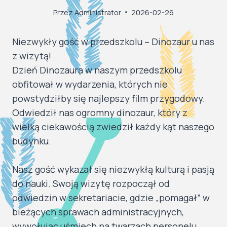
Przez
Administrator
2026-02-26
Niezwykły gość w przedszkolu – Dinozaur u nas
z wizytą!
​Dzień Dinozaura w naszym przedszkolu
obfitował w wydarzenia, których nie
powstydziłby się najlepszy film przygodowy.
Odwiedził nas ogromny dinozaur, który z
wielką ciekawością zwiedził każdy kąt naszego
budynku.
​Nasz gość wykazał się niezwykłą kulturą i pasją
do nauki. Swoją wizytę rozpoczął od
odwiedzin w sekretariacie, gdzie „pomagał” w
bieżących sprawach administracyjnych,
wywołując uśmiech na twarzach personelu.