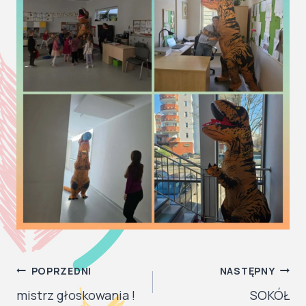
NAWIGACJA
POPRZEDNI
NASTĘPNY
WPISU
mistrz głoskowania !
SOKÓŁ