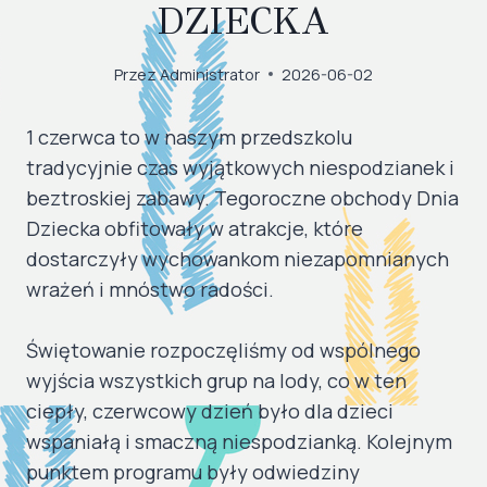
DZIECKA
Przez
Administrator
2026-06-02
1 czerwca to w naszym przedszkolu
tradycyjnie czas wyjątkowych niespodzianek i
beztroskiej zabawy. Tegoroczne obchody Dnia
Dziecka obfitowały w atrakcje, które
dostarczyły wychowankom niezapomnianych
wrażeń i mnóstwo radości.
​Świętowanie rozpoczęliśmy od wspólnego
wyjścia wszystkich grup na lody, co w ten
ciepły, czerwcowy dzień było dla dzieci
wspaniałą i smaczną niespodzianką. Kolejnym
punktem programu były odwiedziny