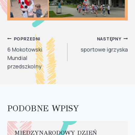
NAWIGACJA
POPRZEDNI
NASTĘPNY
WPISU
6 Mokotowski
sportowe igrzyska
Mundial
przedszkolny
PODOBNE WPISY
MIĘDZYNARODOWY DZIEŃ