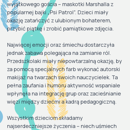
wyjątkowego gościa – maskotki Marshalla z
popularnej bajki „Psi Patrol”. Dzieci miały
okazję zatańczyć z ulubionym bohaterem,
przybić piątkę i zrobić pamiątkowe zdjęcia.
​Najwięcej emocji oraz śmiechu dostarczyła
jednak zabawa polegająca na zamianie ról.
Przedszkolaki miały niepowtarzalną okazję, by
za pomocą specjalnych farb wykonać autorski
makijaż na twarzach swoich nauczycielek. Ta
pełna zaufania i humoru aktywność wspaniale
wpłynęła na integrację grup oraz zacieśnianie
więzi między dziećmi a kadrą pedagogiczną.
​Wszystkim dzieciom składamy
najserdeczniejsze życzenia – niech uśmiech