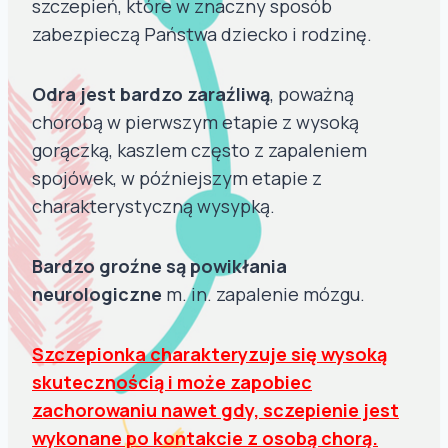
szczepień, które w znaczny sposób
zabezpieczą Państwa dziecko i rodzinę.
Odra jest bardzo zaraźliwą
, poważną
chorobą w pierwszym etapie z wysoką
gorączką, kaszlem często z zapaleniem
spojówek, w późniejszym etapie z
charakterystyczną wysypką.
Bardzo groźne są powikłania
neurologiczne
m. in. zapalenie mózgu.
Szczepionka charakteryzuje się wysoką
skutecznością i może zapobiec
zachorowaniu nawet gdy, sczepienie jest
wykonane po kontakcie z osobą chorą.