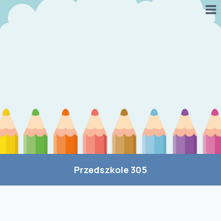
Przejdź
do
treści
Przedszkole 305