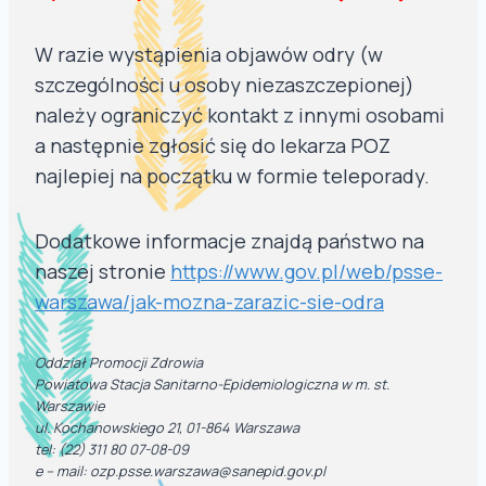
W razie wystąpienia objawów odry (w
szczególności u osoby niezaszczepionej)
należy ograniczyć kontakt z innymi osobami
a następnie zgłosić się do lekarza POZ
najlepiej na początku w formie teleporady.
Dodatkowe informacje znajdą państwo na
naszej stronie
https://www.gov.pl/web/psse-
warszawa/jak-mozna-zarazic-sie-odra
Oddział Promocji Zdrowia
Powiatowa Stacja Sanitarno-Epidemiologiczna w m. st.
Warszawie
ul. Kochanowskiego 21, 01-864 Warszawa
tel: (22) 311 80 07-08-09
e – mail: ozp.psse.warszawa@sanepid.gov.pl