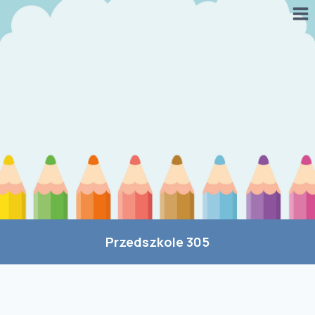
Przejdź
do
treści
Przedszkole 305