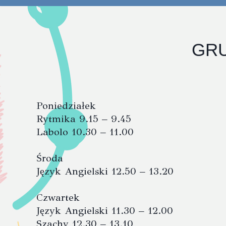
GRU
Poniedziałek
Rytmika 9.15 – 9.45
Labolo 10.30 – 11.00
Środa
Język Angielski 12.50 – 13.20
Czwartek
Język Angielski 11.30 – 12.00
Szachy 12.30 – 13.10