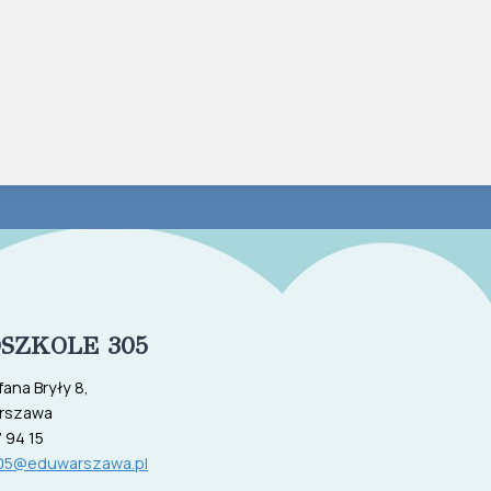
SZKOLE 305
fana Bryły 8,
rszawa
 94 15
05@eduwarszawa.pl