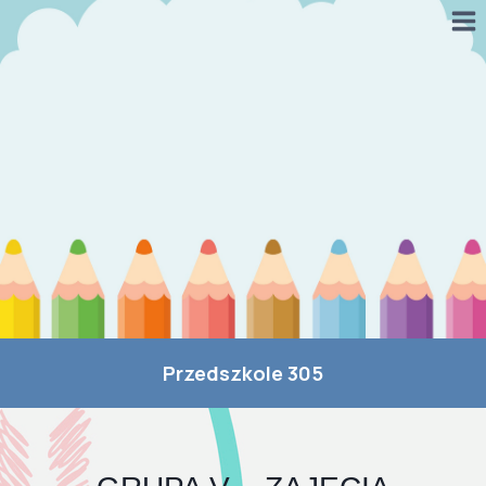
Przejdź
do
treści
Przedszkole 305