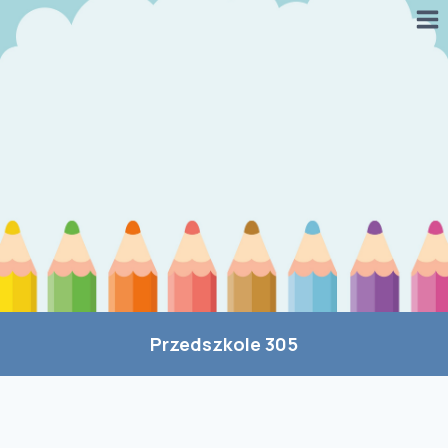
Przejdź
do
treści
Przedszkole 305