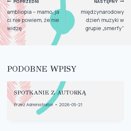
NAWIGACJA
POPRZEDNI
NASTĘPNY
WPISU
ambliopia – mamo, ja
międzynarodowy
ci nie powiem, że nie
dzień muzyki w
widzę
grupie „smerfy”
PODOBNE WPISY
SPOTKANIE Z AUTORKĄ
Przez
Administrator
2026-05-21