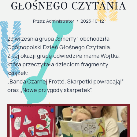
GŁOŚNEGO CZYTANIA
Przez
Administrator
2025-10-12
29 września grupa „Smerfy” obchodziła
Ogólnopolski Dzień Głośnego Czytania.
Z tej okazji grupę odwiedziła mama Wojtka,
która przeczytała dzieciom fragmenty
książek:
„Banda Czarnej Frotté. Skarpetki powracają!”
oraz „Nowe przygody skarpetek”.